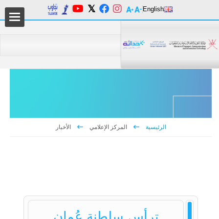
English
من 
دليل
الرئيسية
المركز الإعلامي
الأخبار
المر
السي
التع
ترأس سلطنة عُمان