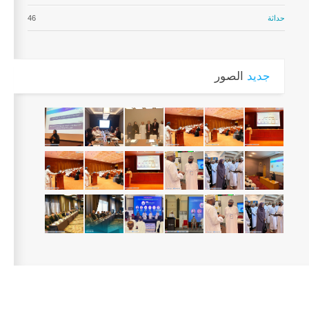
حداثة
46
جديد
الصور