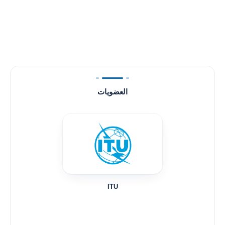
العضويات
ITU