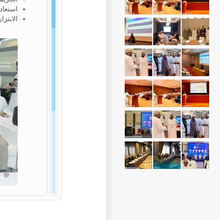
استعادة
الابتزا