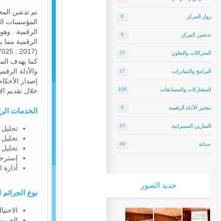
زوار المركز
6
المؤسسات المع
الرقمية . وهو
تدشين المركز
6
الرقمية مما ي
(ISO/IEC 17025 : 2017 ) مما يعزيز من مصداقية الاجراءات المتبعة وإعتماد التقارير الصادرة في المحاكم الدولية والمحلية.
الشراكات والتعاون
25
كما يهدف المخ
والأدلة الرقم
البرامج والمبادرات
17
إصدار الأحكام
المشاركات والمسابقات
109
خلال تقديم ال
مختبر الأدلة الرقمية
9
الخدمات الرئ
التمارين السيبرانية
20
تحليل 
تحليل ا
حداثة
46
تحليل 
إسترجاع
أدارة ا
جديد
الصور
نوع الجرائم ا
الاحتيا
الجريمة