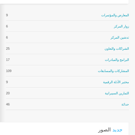
المعارض والمؤتمرات
9
زوار المركز
6
تدشين المركز
6
الشراكات والتعاون
25
البرامج والمبادرات
17
المشاركات والمسابقات
109
مختبر الأدلة الرقمية
9
التمارين السيبرانية
20
حداثة
46
جديد
الصور