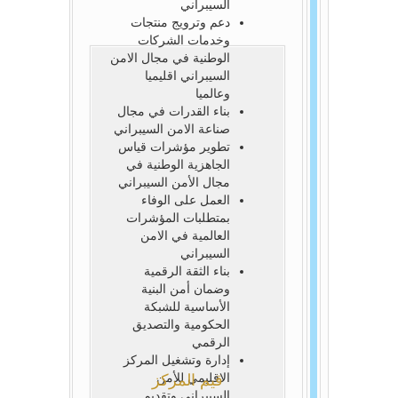
السيبراني
دعم وترويج منتجات
وخدمات الشركات
الوطنية في مجال الامن
السيبراني اقليميا
وعالميا
بناء القدرات في مجال
صناعة الامن السيبراني
تطوير مؤشرات قياس
الجاهزية الوطنية في
مجال الأمن السيبراني
العمل على الوفاء
بمتطلبات المؤشرات
العالمية في الامن
السيبراني
بناء الثقة الرقمية
وضمان أمن البنية
الأساسية للشبكة
الحكومية والتصديق
الرقمي
إدارة وتشغيل المركز
الاقليمي للأمن
قيم المركز
السيبراني وتقديم