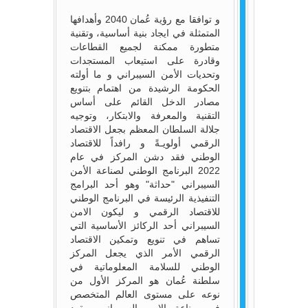
و توافقا مع رؤية عُمان 2040 وأهدافها
المتمثلة في ايجاد بنية أساسية، وتقنية
متطورة ممكنة لجميع القطاعات
وقادرة على استيعاب المستجدات
وتحديات الأمن السيبراني و ما أولته
الحكومة الرشيدة من اهتمام بتنويع
مصادر الدخل القائم على أساس
التقنية والمعرفة والابتكار، وتوجيه
جلالة السلطان المعظم بجعل الاقتصاد
الرقمي أولويـةً و رافداً للاقتصاد
الوطني فقد دشن المركز في عام
2022 البرنامج الوطني لصناعة الأمن
السيبراني "حداثة" وهو أحد البرامج
التنفيذية الرئيسة في البرنامج الوطني
للاقتصاد الرقمي و ليكون الامن
السيبراني أحد الركائز الأساسية التي
تساهم في تنويع وتمكين الاقتصاد
الرقمي الأمر الذي يجعل المركز
الوطني للسلامة المعلوماتية في
سلطنة عُمان هو المركز الأول من
نوعه على مستوى العالم المتخصص