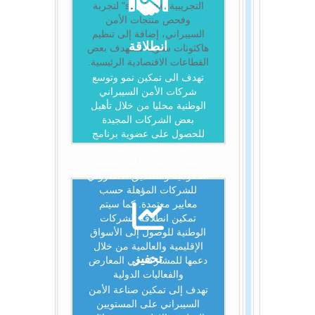
التجريبية "sandbox" لتجربة
وفحص منتجات الأمن
السيبراني، إضافة إلى تنظيم
انطلاقة
هاكثونات سنوية تستهدف بعض
القطاعات الاقتصادية الرئيسية.
تهدف الى تمكين نمو وتوسع
شركات الأمن السيبراني
الوطنية محليا من خلال تأهيل
بعض الشركات المجيدة
للحصول على عضوية برنامج
اعتماد عالمي "كريست"،
واسناد خدمات تأمين الشبكة
الحكومية والتصديق الالكتروني
للشركات المؤهلة حسب
معايير معتمدة. كما سيتم
تمكين انطلاقة الشركات
الوطنية للوصول إلى الأسواق
الإقليمية والعالمية من خلال
تحفيز
دعمها للمشاركة في المعارض
والفعاليات الدولية
تهدف إلى تمكين صناعة الأمن
السيبراني على المستويين