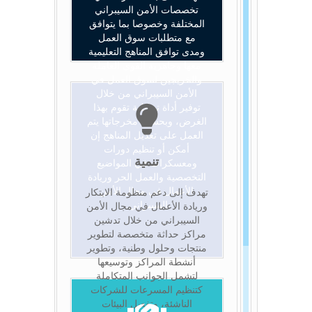
تخصصات الأمن السيبراني
المختلفة وخصوصا بما يتوافق
مع متطلبات سوق العمل
ومدى توافق المناهج التعليمية
معها وجاهزية القوى العاملة
والخريجين لسوق العمل في
الأمن السيبراني من خلال
توفير أداة تحليلية تقوم بهذا
الغرض، وبحسب مخرجاتها يتم
العمل على تعديل المناهج إن
أمكن أو تنظيم دورات
تنمية
ومعسكرات في المواضيع
التخصصية والعمل الحر وريادة
الأعمال في مجال الأمن
تهدف إلى دعم منظومة الابتكار
السيبراني.
وريادة الأعمال في مجال الأمن
السيبراني من خلال تدشين
مراكز حداثة متخصصة لتطوير
منتجات وحلول وطنية، وتطوير
أنشطة المراكز وتوسيعها
لتشمل الجوانب المتكاملة
كتنظيم المسرعات للشركات
الناشئة، وتفعيل البيئات