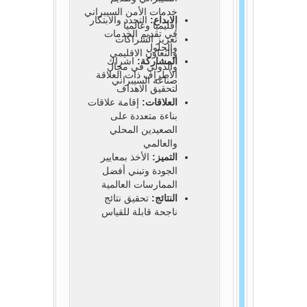
خدمات الأمن السيبراني
الابداع:
التجدد والابتكار
إقليميا وعالميا
في تقديم الخدمات
تعزيز الشراكات
والحلول
والتعاون الاقليمي
المشاركة:
اشراك
والدولي في مجال
الأطراف ذات العلاقة
صناعة السيبراني
لتحقيق الاهداف
العلاقات:
إقامة علاقات
بناءة متعددة على
الصعيدين المحلي
والعالمي
التميز:
الأخذ بمعايير
الجودة وتبني أفضل
الممارسات العالمية
النتائج:
تحقيق نتائج
ناجحة قابلة للقياس