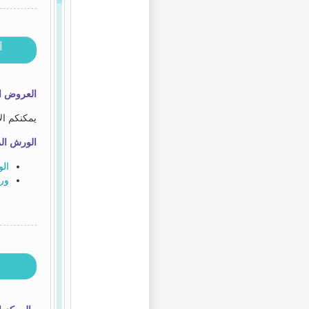
ا
العروض ال
يمكنكم ال
الورش الم
الو
ورش